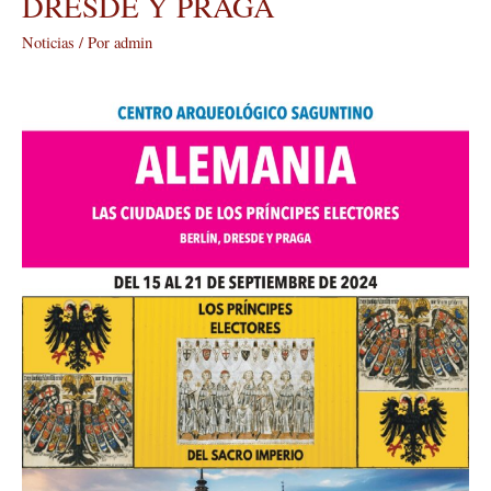
DRESDE Y PRAGA
CIUDADES
DE
Noticias
/ Por
admin
LOS
PRÍNCIPES
ELECTORES
DEL
SACRO
IMPERIO:
BERLÍN,
DRESDE
Y
PRAGA