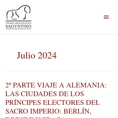
Ir
Menú
al
contenido
princi
Julio 2024
2º PARTE VIAJE A ALEMANIA:
2º
PARTE
LAS CIUDADES DE LOS
VIAJE
PRÍNCIPES ELECTORES DEL
A
ALEMANIA:
SACRO IMPERIO: BERLÍN,
LAS