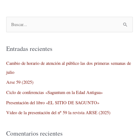
B
u
s
Entradas recientes
c
a
Cambio de horario de atención al público las dos primeras semanas de
r
julio
p
Arse 59 (2025)
o
Ciclo de conferencias «Saguntum en la Edad Antigua»
r
Presentación del libro «EL SITIO DE SAGUNTO»
:
Video de la presentación del nº 59 la revista ARSE (2025)
Comentarios recientes