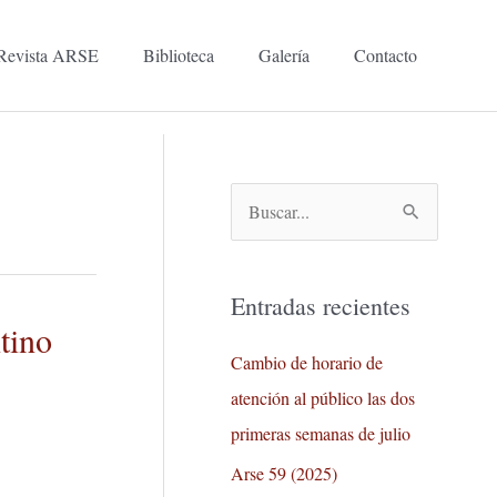
Revista ARSE
Biblioteca
Galería
Contacto
B
u
s
Entradas recientes
c
tino
a
Cambio de horario de
r
atención al público las dos
p
primeras semanas de julio
o
Arse 59 (2025)