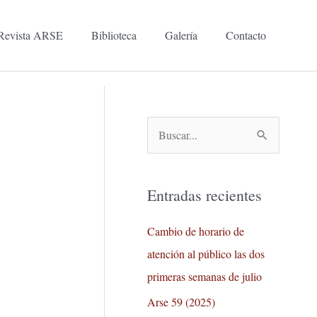
Revista ARSE
Biblioteca
Galería
Contacto
B
u
s
Entradas recientes
c
a
Cambio de horario de
r
atención al público las dos
p
primeras semanas de julio
o
Arse 59 (2025)