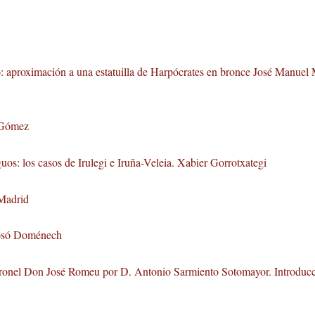
o: aproximación a una estatuilla de Harpócrates en bronce José Manuel
i Gómez
tiguos: los casos de Irulegi e Iruña-Veleia. Xabier Gorrotxategi
 Madrid
 Bosó Doménech
 coronel Don José Romeu por D. Antonio Sarmiento Sotomayor. Introduc