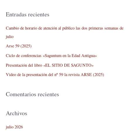
u
s
Entradas recientes
c
a
Cambio de horario de atención al público las dos primeras semanas de
r
julio
p
Arse 59 (2025)
o
Ciclo de conferencias «Saguntum en la Edad Antigua»
r
Presentación del libro «EL SITIO DE SAGUNTO»
:
Video de la presentación del nº 59 la revista ARSE (2025)
Comentarios recientes
Archivos
julio 2026