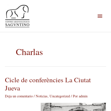
Ir
Menú
al
contenido
princi
Charlas
Cicle de conferències La Ciutat
Cicle
de
Jueva
conferències
Deja un comentario
/
Noticias
,
Uncategorized
/ Por
admin
La
Ciutat
Jueva