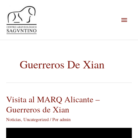
Ir
Menú
al
contenido
princi
Guerreros De Xian
Visita al MARQ Alicante –
Visita
al
Guerreros de Xian
MARQ
Noticias
,
Uncategorized
/ Por
admin
Alicante
–
Guerreros