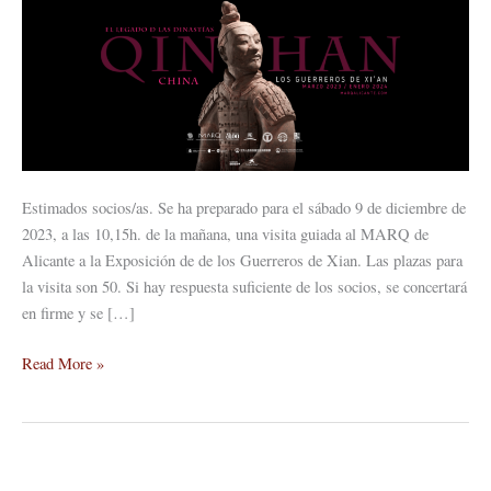
de
Xian
Estimados socios/as. Se ha preparado para el sábado 9 de diciembre de
2023, a las 10,15h. de la mañana, una visita guiada al MARQ de
Alicante a la Exposición de de los Guerreros de Xian. Las plazas para
la visita son 50. Si hay respuesta suficiente de los socios, se concertará
en firme y se […]
Read More »