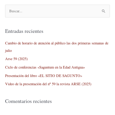
B
u
s
Entradas recientes
c
a
Cambio de horario de atención al público las dos primeras semanas de
r
julio
p
Arse 59 (2025)
o
Ciclo de conferencias «Saguntum en la Edad Antigua»
r
Presentación del libro «EL SITIO DE SAGUNTO»
:
Video de la presentación del nº 59 la revista ARSE (2025)
Comentarios recientes