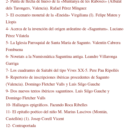
2- Punta de flecha de hueso de la «Muntanya de les Raboses» (Albalat
dels Tarongers, Valencia). Rafael Pérez Mínguez
3- El escenario monetal de la «Eneida» Virgiliana (I). Felipe Mateu y
Llopis
4- Acerca de la invención del origen ardeatino de «Saguntum». Luciano
Pérez Vilatela
5- La Iglesia Parroquial de Santa María de Sagunto. Valentín Cabrera
Fombuena
6- Novetats a la Numismàtica Saguntina antiga. Leandre Villaronga
Garriga
7- Los cuadrantes de Saitabi del tipo Vives XX-5. Pere Pau Ripollés
8- Repertorio de inscripciones ibéricas procedentes de Sagunto
(Valencia). Domingo Fletcher Valls y Luís Silgo Gauche
9- Dos nuevos textos ibéricos saguntinos. Luís Silgo Gauche y
Domingo Fletcher Valls
10- Hallazgos epigráficos. Facundo Roca Ribelles
11- El epitafio poético del niño M. Marius Lascivos (Montán,
Castellón) (1). Josep Corell Vicent
12- Contraportada