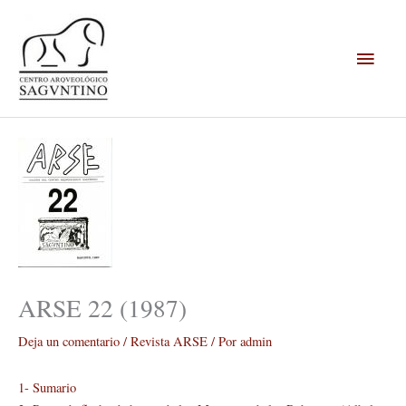
Ir
Menú
al
contenido
princi
ARSE 22 (1987)
Deja un comentario
/
Revista ARSE
/ Por
admin
1- Sumario