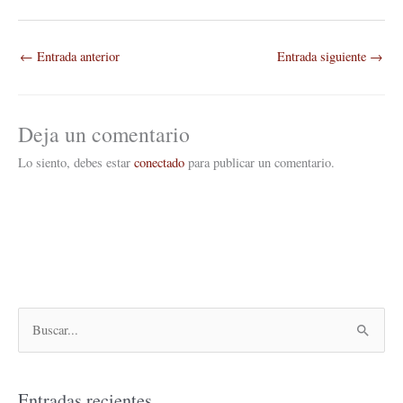
←
Entrada anterior
Entrada siguiente
→
Deja un comentario
Lo siento, debes estar
conectado
para publicar un comentario.
B
u
s
Entradas recientes