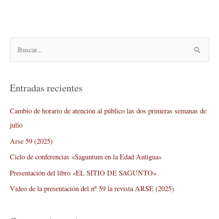
B
u
s
Entradas recientes
c
a
Cambio de horario de atención al público las dos primeras semanas de
r
julio
p
Arse 59 (2025)
o
Ciclo de conferencias «Saguntum en la Edad Antigua»
r
Presentación del libro «EL SITIO DE SAGUNTO»
:
Video de la presentación del nº 59 la revista ARSE (2025)