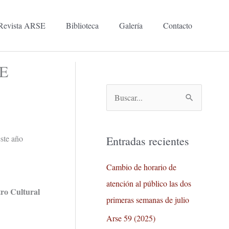
Revista ARSE
Biblioteca
Galería
Contacto
E
B
u
s
ste año
Entradas recientes
c
a
Cambio de horario de
r
atención al público las dos
ro Cultural
p
primeras semanas de julio
o
Arse 59 (2025)