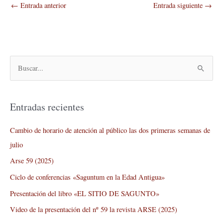
←
Entrada anterior
Entrada siguiente
→
B
u
s
Entradas recientes
c
a
Cambio de horario de atención al público las dos primeras semanas de
r
julio
p
Arse 59 (2025)
o
Ciclo de conferencias «Saguntum en la Edad Antigua»
r
Presentación del libro «EL SITIO DE SAGUNTO»
:
Video de la presentación del nº 59 la revista ARSE (2025)