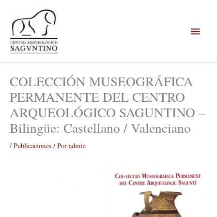
Ir
Menú
al
contenido
princi
COLECCIÓN MUSEOGRÁFICA
PERMANENTE DEL CENTRO
ARQUEOLÓGICO SAGUNTINO –
Bilingüe: Castellano / Valenciano
/
Publicaciones
/ Por
admin