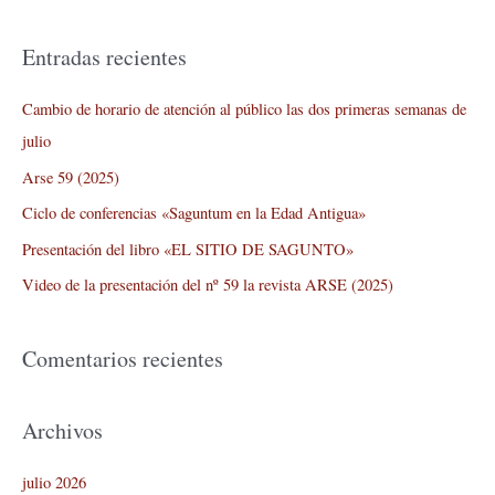
u
s
Entradas recientes
c
a
Cambio de horario de atención al público las dos primeras semanas de
r
julio
p
Arse 59 (2025)
o
Ciclo de conferencias «Saguntum en la Edad Antigua»
r
Presentación del libro «EL SITIO DE SAGUNTO»
:
Video de la presentación del nº 59 la revista ARSE (2025)
Comentarios recientes
Archivos
julio 2026