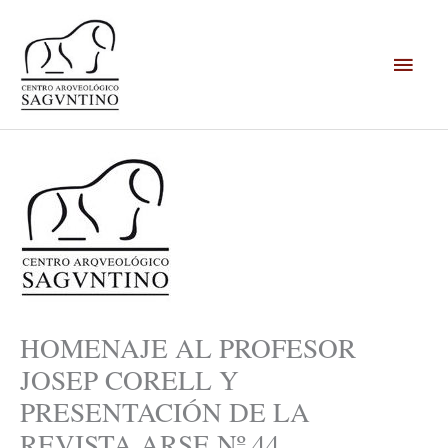
Ir
Menú
al
contenido
princi
HOMENAJE AL PROFESOR
JOSEP CORELL Y
PRESENTACIÓN DE LA
REVISTA ARSE Nº 44