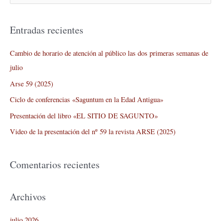
u
s
Entradas recientes
c
a
Cambio de horario de atención al público las dos primeras semanas de
r
julio
p
Arse 59 (2025)
o
Ciclo de conferencias «Saguntum en la Edad Antigua»
r
Presentación del libro «EL SITIO DE SAGUNTO»
:
Video de la presentación del nº 59 la revista ARSE (2025)
Comentarios recientes
Archivos
julio 2026