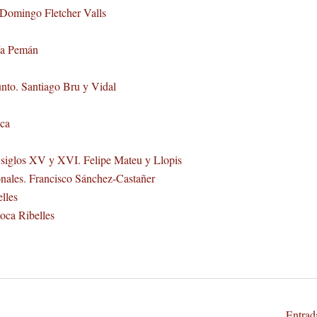
 Domingo Fletcher Valls
ía Pemán
nto. Santiago Bru y Vidal
oca
os siglos XV y XVI. Felipe Mateu y Llopis
onales. Francisco Sánchez-Castañer
lles
oca Ribelles
Entrad