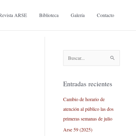
Revista ARSE
Biblioteca
Galería
Contacto
B
u
s
Entradas recientes
c
a
Cambio de horario de
r
atención al público las dos
p
primeras semanas de julio
o
Arse 59 (2025)