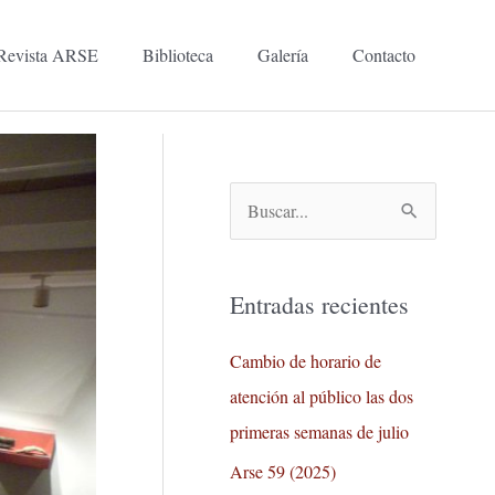
Revista ARSE
Biblioteca
Galería
Contacto
B
u
s
Entradas recientes
c
a
Cambio de horario de
r
atención al público las dos
p
primeras semanas de julio
o
Arse 59 (2025)