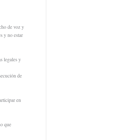
echo de voz y
s y no estar
s legales y
nsecución de
rticipar en
do que