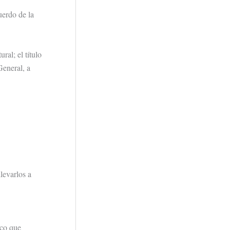
uerdo de la
ral; el título
General, a
levarlos a
ico que