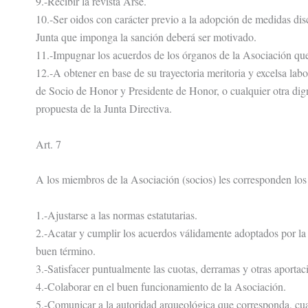
9.-Recibir la revista Arse.
10.-Ser oidos con carácter previo a la adopción de medidas dis
Junta que imponga la sanción deberá ser motivado.
11.-Impugnar los acuerdos de los órganos de la Asociación que e
12.-A obtener en base de su trayectoria meritoria y excelsa labor
de Socio de Honor y Presidente de Honor, o cualquier otra dig
propuesta de la Junta Directiva.
Art. 7
A los miembros de la Asociación (socios) les corresponden los 
1.-Ajustarse a las normas estatutarias.
2.-Acatar y cumplir los acuerdos válidamente adoptados por la 
buen término.
3.-Satisfacer puntualmente las cuotas, derramas y otras aportac
4.-Colaborar en el buen funcionamiento de la Asociación.
5.-Comunicar a la autoridad arqueológica que corresponda, cual